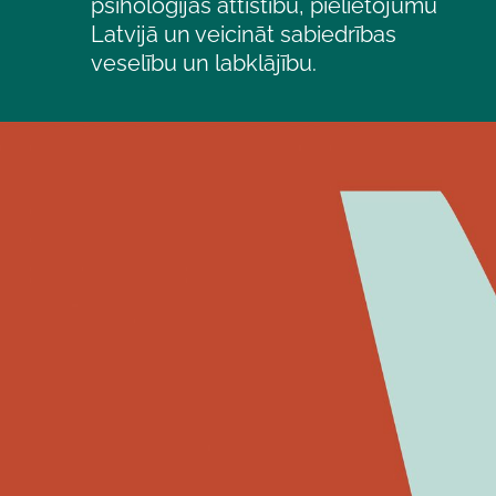
psiholoģijas attīstību, pielietojumu
Latvijā un
veicināt sabiedrības
veselību un labklājību.