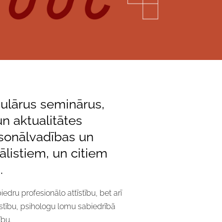
ulārus seminārus,
n aktualitātes
sonālvadības un
ālistiem, un citiem
.
edru profesionālo attīstību, bet arī
stību, psihologu lomu sabiedrībā
ību.