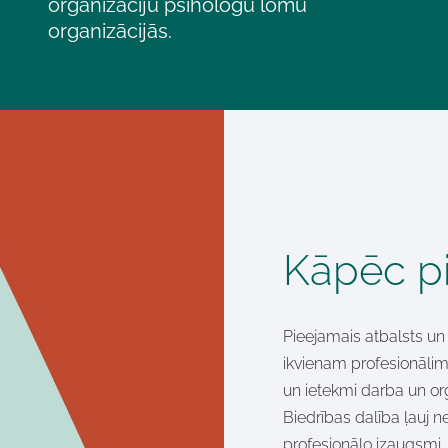
organizāciju psihologu lomu
organizācijās.
Kāpēc pi
Pieejamais atbalsts un i
ikvienam profesionālim
un ietekmi darba un org
Biedrības dalība ļauj ne
profesionālo izaugsmi, b