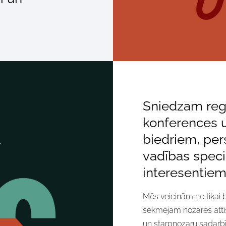
Sniedzam reg
konferences u
biedriem, per
vadības speci
interesentiem
Mēs veicinām ne tikai bi
sekmējam nozares attī
un starpnozaru sadarb