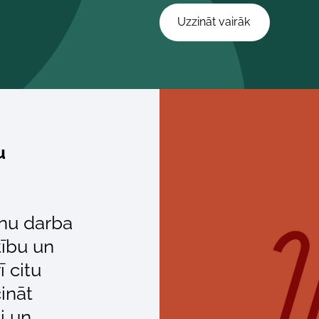
​Uzzināt vairāk ​
u
lnu darba
tību un
ī citu
ināt
i un