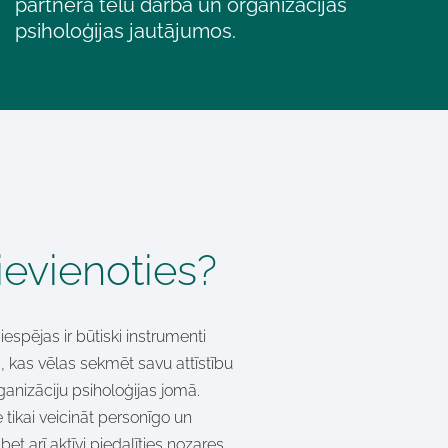
partnera tēlu darba un organizācijas
psiholoģijas jautājumos.
evienoties?
espējas ir būtiski instrumenti
, kas vēlas sekmēt savu attīstību
anizāciju psiholoģijas jomā.
 tikai veicināt personīgo un
et arī aktīvi piedalīties nozares