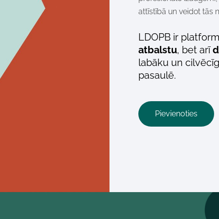
attīstībā un veidot tās 
LDOPB ir platforma
atbalstu
, bet arī
d
labāku un cilvēcīg
pasaulē.
​Pievienoties​