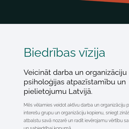
Biedrības vīzija
Veicināt darba un organizāciju
psiholoģijas atpazīstamību un
pielietojumu Latvijā.
Mēs vēlamies veidot aktīvu darba un organizāciju 
interešu grupu un organizāciju kopienu, sniegt zin
atbalstu savā nozarē un radīt ievērojamu vērtību s
un sabiedrībai kopumā.