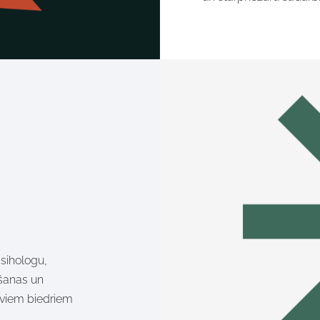
psihologu,
āšanas un
aviem biedriem