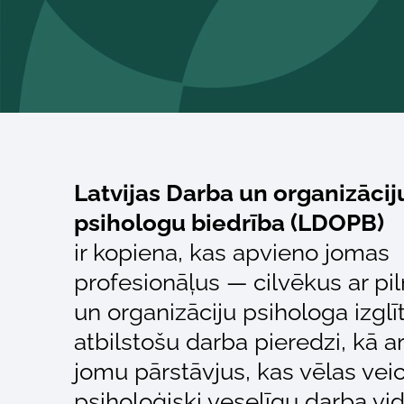
Latvijas Darba un organizācij
psihologu biedrība (LDOPB)
ir kopiena, kas apvieno jomas
profesionāļus — cilvēkus ar pi
un organizāciju psihologa izglī
atbilstošu darba pieredzi, kā ar
jomu pārstāvjus, kas vēlas veic
psiholoģiski veselīgu darba vid