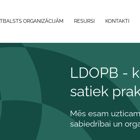
TBALSTS ORGANIZĀCIJĀM
RESURSI
KONTAKTI
LDOPB -
k
satiek prak
Mēs esam uzticams
sabiedrībai un org