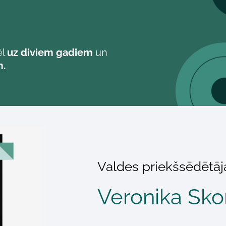
ēl
uz diviem gadiem
un
m.
Valdes priekšsēdētā
Veronika Sko