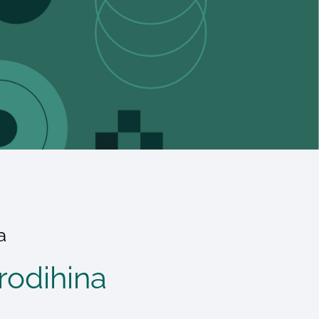
ja
rodihina